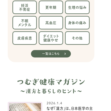
妊活
更年期
生理の
悩み
不育症
不眠
高血圧
身体の
痛み
メンタル
ダイエット
皮膚疾患
その他
健康やせ
一覧はこちら
2026.1.4
なぜ「漢方」は、日本医学の主