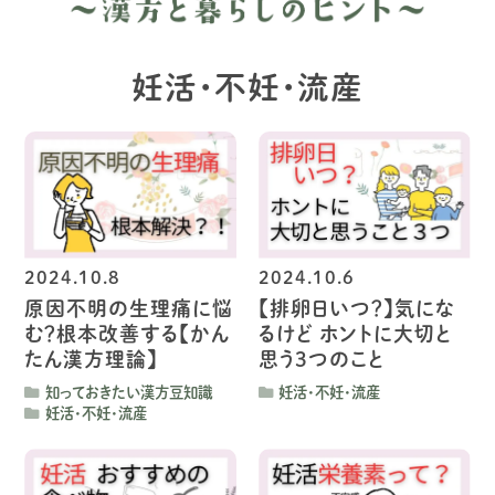
妊活・不妊・流産
2024.10.8
2024.10.6
原因不明の生理痛に悩
【排卵日いつ？】
気にな
む？
根本改善する【かん
るけど ホントに大切と
たん漢方理論】
思う３つのこと
知っておきたい漢方豆知識
妊活・不妊・流産
妊活・不妊・流産