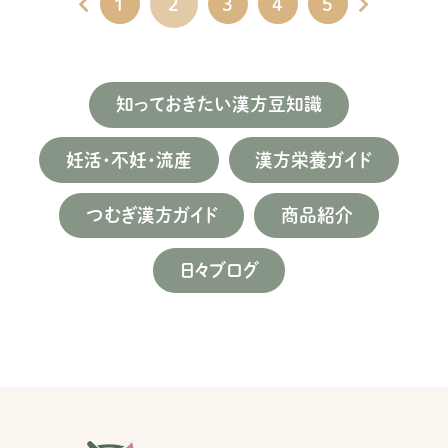
1
2
3
4
5
知っておきたい漢方豆知識
妊活・不妊・流産
漢方栄養ガイド
つむぎ漢方ガイド
商品紹介
日々ブログ