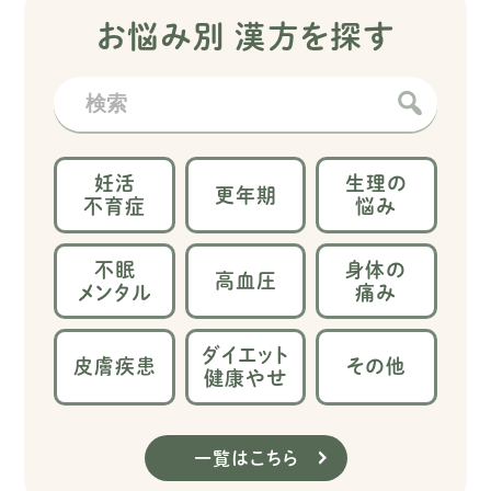
お悩み別 漢方を探す
妊活
生理の
更年期
不育症
悩み
不眠
身体の
高血圧
メンタル
痛み
ダイエット
皮膚疾患
その他
健康やせ
一覧はこちら