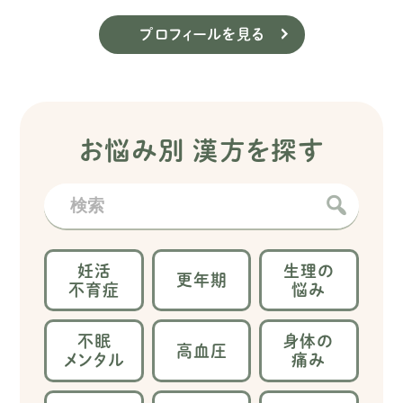
プロフィールを見る
お悩み別 漢方を探す
妊活
生理の
更年期
不育症
悩み
不眠
身体の
高血圧
メンタル
痛み