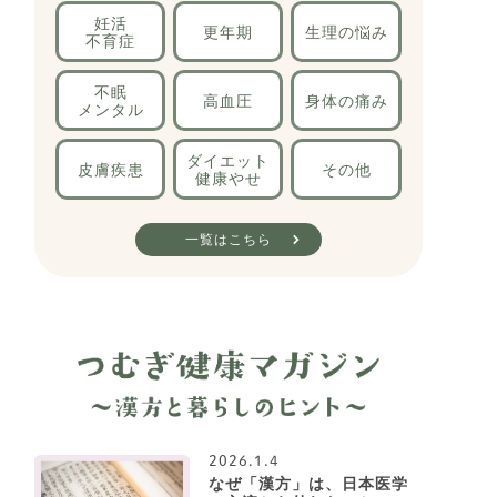
妊活
更年期
生理の
悩み
不育症
不眠
高血圧
身体の
痛み
メンタル
ダイエット
皮膚疾患
その他
健康やせ
一覧はこちら
2026.1.4
なぜ「漢方」は、日本医学