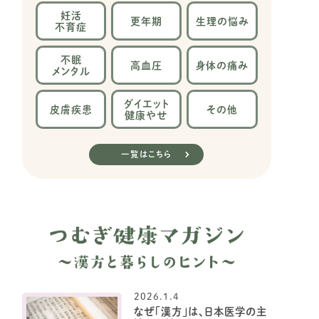
妊活
更年期
生理の
悩み
不育症
不眠
高血圧
身体の
痛み
メンタル
ダイエット
皮膚疾患
その他
健康やせ
一覧はこちら
2026.1.4
なぜ「漢方」は、日本医学の主