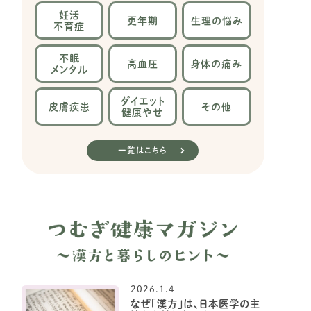
妊活
更年期
生理の
悩み
不育症
不眠
高血圧
身体の
痛み
メンタル
ダイエット
皮膚疾患
その他
健康やせ
一覧はこちら
2026.1.4
なぜ「漢方」は、日本医学の主