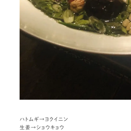
ハトムギ→ヨクイニン
生姜→ショウキョウ