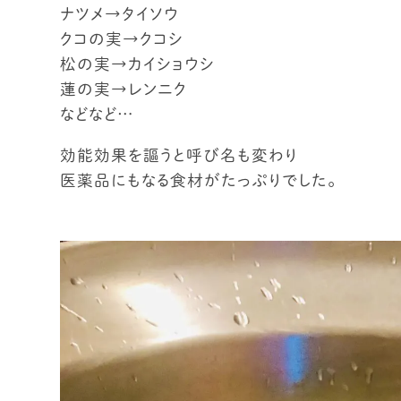
ナツメ→タイソウ
クコの実→クコシ
松の実→カイショウシ
蓮の実→レンニク
などなど…
効能効果を謳うと呼び名も変わり
医薬品にもなる食材がたっぷりでした。