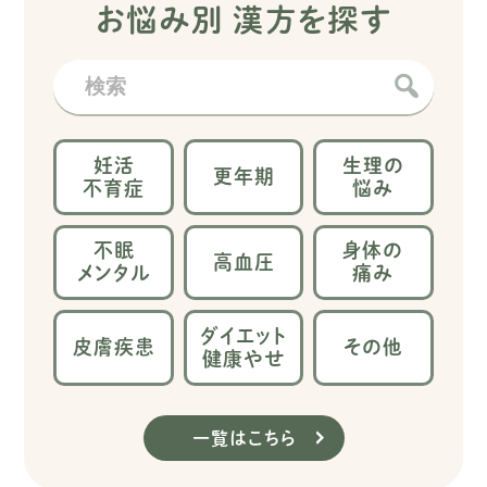
お悩み別 漢方を探す
妊活
生理の
更年期
不育症
悩み
不眠
身体の
高血圧
メンタル
痛み
ダイエット
皮膚疾患
その他
健康やせ
一覧はこちら