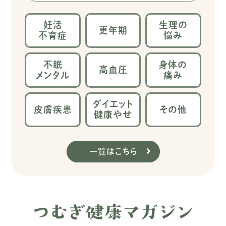
妊活
生理の
更年期
不育症
悩み
不眠
身体の
高血圧
メンタル
痛み
ダイエット
皮膚疾患
その他
健康やせ
一覧はこちら