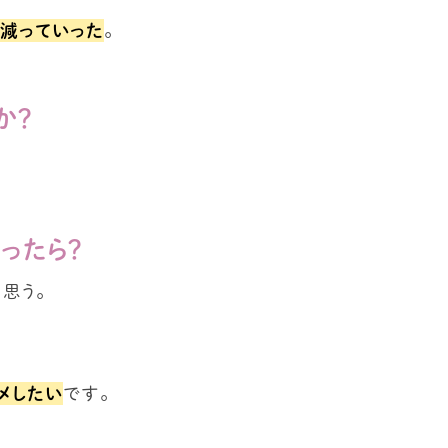
が減っていった
。
か？
ったら？
思う。
メしたい
です。