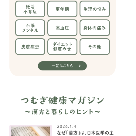
妊活
更年期
生理の
悩み
不育症
不眠
高血圧
身体の
痛み
メンタル
ダイエット
皮膚疾患
その他
健康やせ
一覧はこちら
2026.1.4
なぜ「漢方」は、日本医学の主