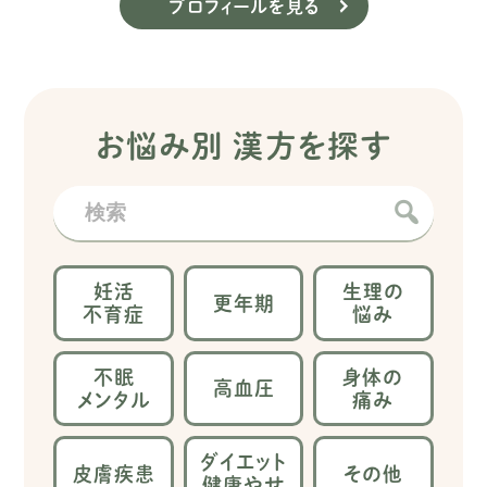
プロフィールを見る
お悩み別 漢方を探す
妊活
生理の
更年期
不育症
悩み
不眠
身体の
高血圧
メンタル
痛み
ダイエット
皮膚疾患
その他
健康やせ